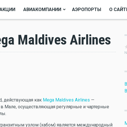
АКЦИИ
АВИАКОМПАНИИ
АЭРОПОРТЫ
О САЙТ
a Maldives Airlines
N
B
B
ted, действующая как
Mega Maldives Airlines
—
 в Мале, осуществляющая регулярные и чартерные
лы.
M
транзитным узлом (хабом) является международный