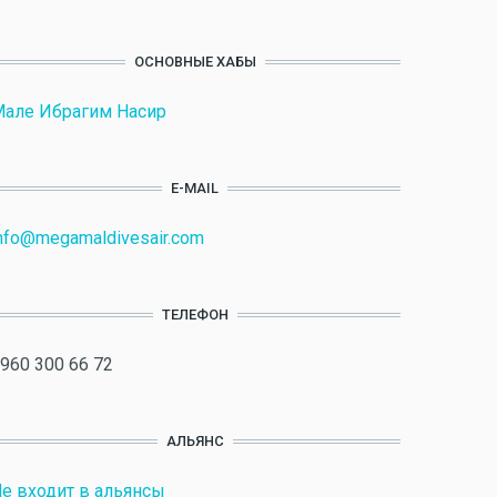
ОСНОВНЫЕ ХАБЫ
але Ибрагим Насир
E-MAIL
nfo@megamaldivesair.com
ТЕЛЕФОН
960 300 66 72
АЛЬЯНС
е входит в альянсы