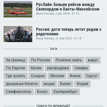
РусЛайн: больше рейсов между
Салехардом и Ханты-Мансийском
Анна Попова
, 2 авг 2025 - 01:15
Россия: дети теперь летят рядом с
родителями
Анна Попова
, 21 янв 2025 - 01:18
ТАГИ
За границу
По России
Полезно знать
вирус
По Европе
багаж
распродажа
Самара
Где купить
Скидки
Москва
Анапа
Сургут
дешевые билеты
акции
Билет
Индия
Симферополь
Бонус
Екатеринбург
ПОИСК ПО ФРИФЛАЙТ