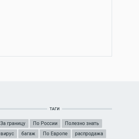
ТАГИ
За границу
По России
Полезно знать
вирус
багаж
По Европе
распродажа