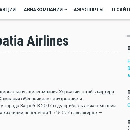
АКЦИИ
АВИАКОМПАНИИ
АЭРОПОРТЫ
О САЙТ
tia Airlines
О
1
Н
В
в
О
ациональная авиакомпания Хорватии, штаб-квартира
2
e. Компания обеспечивает внутренние и
О
у города Загреб. В 2007 году прибыль авиакомпании
е авиалинии перевезли 1 715 027 пассажиров —
О
3