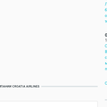
Л
б
о
т
О
1
С
В
с
м
п
C
ПАНИИ CROATIA AIRLINES