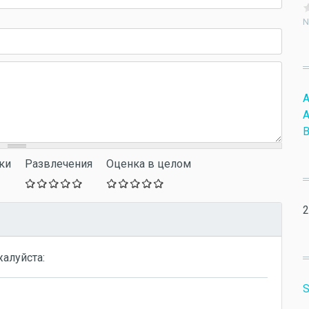
N
A
A
B
ки
Развлечения
Оценка в целом
2
жалуйста:
S