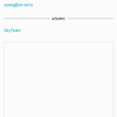
xyang@ce-air.ru
АЛЬЯНС
SkyTeam