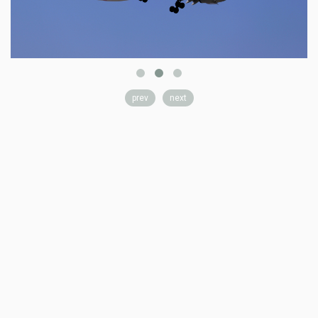
prev
next