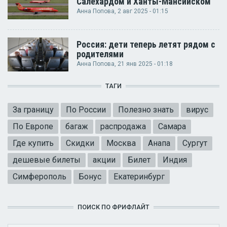
Салехардом и Ханты-Мансийском
Анна Попова
, 2 авг 2025 - 01:15
Россия: дети теперь летят рядом с
родителями
Анна Попова
, 21 янв 2025 - 01:18
ТАГИ
За границу
По России
Полезно знать
вирус
По Европе
багаж
распродажа
Самара
Где купить
Скидки
Москва
Анапа
Сургут
дешевые билеты
акции
Билет
Индия
Симферополь
Бонус
Екатеринбург
ПОИСК ПО ФРИФЛАЙТ