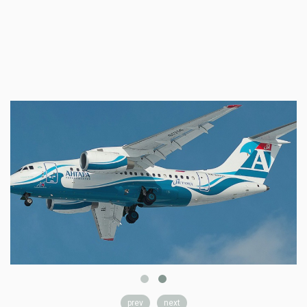
prev
next