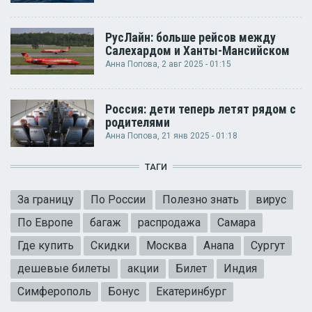
РусЛайн: больше рейсов между
Салехардом и Ханты-Мансийском
Анна Попова
, 2 авг 2025 - 01:15
Россия: дети теперь летят рядом с
родителями
Анна Попова
, 21 янв 2025 - 01:18
ТАГИ
За границу
По России
Полезно знать
вирус
По Европе
багаж
распродажа
Самара
Где купить
Скидки
Москва
Анапа
Сургут
дешевые билеты
акции
Билет
Индия
Симферополь
Бонус
Екатеринбург