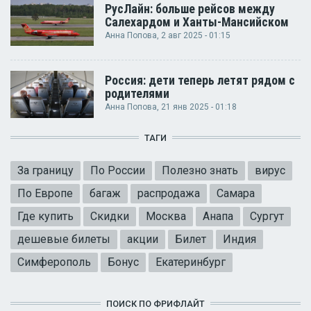
РусЛайн: больше рейсов между
Салехардом и Ханты-Мансийском
Анна Попова
, 2 авг 2025 - 01:15
Россия: дети теперь летят рядом с
родителями
Анна Попова
, 21 янв 2025 - 01:18
ТАГИ
За границу
По России
Полезно знать
вирус
По Европе
багаж
распродажа
Самара
Где купить
Скидки
Москва
Анапа
Сургут
дешевые билеты
акции
Билет
Индия
Симферополь
Бонус
Екатеринбург
ПОИСК ПО ФРИФЛАЙТ