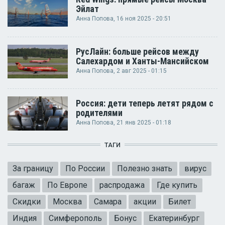
Эйлат
Анна Попова
, 16 ноя 2025 - 20:51
РусЛайн: больше рейсов между
Салехардом и Ханты-Мансийском
Анна Попова
, 2 авг 2025 - 01:15
Россия: дети теперь летят рядом с
родителями
Анна Попова
, 21 янв 2025 - 01:18
ТАГИ
За границу
По России
Полезно знать
вирус
багаж
По Европе
распродажа
Где купить
Скидки
Москва
Самара
акции
Билет
Индия
Симферополь
Бонус
Екатеринбург