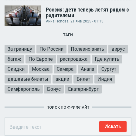
Россия: дети теперь летят рядом с
родителями
Анна Попова
, 21 янв 2025 - 01:18
ТАГИ
За границу
По России
Полезно знать
вирус
багаж
По Европе
распродажа
Где купить
Скидки
Москва
Самара
Анапа
Сургут
дешевые билеты
акции
Билет
Индия
Симферополь
Бонус
Екатеринбург
ПОИСК ПО ФРИФЛАЙТ