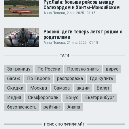
РусЛайн: больше рейсов между
Салехардом и Ханты-Мансийском
Анна Попова
, 2 авг 2025 - 01:15
Россия: дети теперь летят рядом с
родителями
Анна Попова
, 21 янв 2025 - 01:18
ТАГИ
За границу
По России
Полезно знать
вирус
багаж
По Европе
распродажа
Где купить
Скидки
Москва
Самара
акции
Билет
Индия
Симферополь
Бонус
Екатеринбург
безопасность
рейтинг
Анапа
ПОИСК ПО ФРИФЛАЙТ