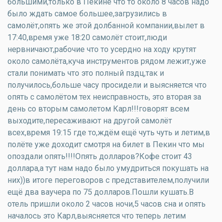
большими,только в Пекине что то около 8 часов надо
было ждать самое большее,загрузились в
самолёт,опять же этой долбанной компании,вылет в
17:40,время уже 18:20 самолёт стоит,люди
нервничают,рабочие что то усердно на ходу крутят
около самолёта,куча инструментов рядом лежит,уже
стали понимать что это полный пздц,так и
получилось,больше часу просидели и выясняется что
опять с самолётом тех неисправность, это вторая за
день со вторым самолетом Карл!!!говорят всем
выходите,пересаживают на другой самолёт
всех,время 19:15 где то,ждём ещё чуть чуть и летим,в
полёте уже доходит смотря на билет в Пекин что мы
опоздали опять!!!!Опять долларов?Кофе стоит 43
доллара,а тут нам надо было умудриться покушать на
них))в итоге переговоров с представителем,получили
ещё два ваучера по 75 долларов.Пошли кушать.В
отель пришли около 2 часов ночи,5 часов сна и опять
началось это Карл,выясняется что теперь летим