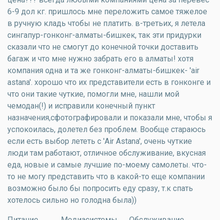
6-9 дол кг. пришлось мне переложить самое тяжелое
в ручную кладь чтобы не платить. в-третьих, я летела
сингапур-гонконг-алматы-бишкек, так эти придурки
сказали что не смогут до конечной точки доставить
багаж и что мне нужно забрать его в алматы! хотя
компания одна и та же гонконг-алматы-бишкек- 'air
astana'. хорошо что их представители есть в гонконге и
что они такие чуткие, помогли мне, нашли мой
чемодан(!) и исправили конечный пункт
назначения,сфотографировали и показали мне, чтобы я
успокоилась, долетел без проблем. Вообще стараюсь
если есть выбор лететь с 'Air Astana', очень чуткие
люди там работают, отличное обслуживание, вкусная
еда, новые и самые лучшие по-моему самолеты. что-
то не могу представить что в какой-то еще компании
возможно было бы попросить еду сразу, т.к спать
хотелось сильно но голодна была))
Питание
Медиасистемы
Обслуживание