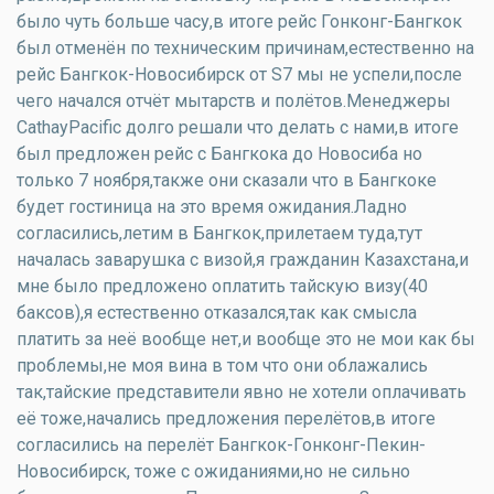
было чуть больше часу,в итоге рейс Гонконг-Бангкок
был отменён по техническим причинам,естественно на
рейс Бангкок-Новосибирск от S7 мы не успели,после
чего начался отчёт мытарств и полётов.Менеджеры
CathayPacific долго решали что делать с нами,в итоге
был предложен рейс с Бангкока до Новосиба но
только 7 ноября,также они сказали что в Бангкоке
будет гостиница на это время ожидания.Ладно
согласились,летим в Бангкок,прилетаем туда,тут
началась заварушка с визой,я гражданин Казахстана,и
мне было предложено оплатить тайскую визу(40
баксов),я естественно отказался,так как смысла
платить за неё вообще нет,и вообще это не мои как бы
проблемы,не моя вина в том что они облажались
так,тайские представители явно не хотели оплачивать
её тоже,начались предложения перелётов,в итоге
согласились на перелёт Бангкок-Гонконг-Пекин-
Новосибирск, тоже с ожиданиями,но не сильно