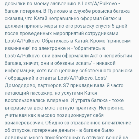
досылки по моему заявлению в Lost/A/Pulkovo -
багаж потеряли. В Пулково в службе розыска багажа
сказали, что Катай неправильно оформил багаж и
должен принять меры по его розыску спустя 5 дней
после проведенных мероприятий сотрудниками
Lost/A/Pulkovo. Обратилась в Катай. Кроме 'приносим
извинения' по электронке и - 'обратитесь в
Lost/A/Pulkovo, они вам оформляли Акт о неприбытии
багажа, значит, они и обязаны искать' - никакой
информации, хотя всю цепочку собственного розыска
/ обращений и ответы Lost/A/Pulkovo, Lost/
Домодедово, партнеров S7 прикладывала. Я часто
летающий пассажир, но услугами Катая
воспользовалась впервые. И утрата багажа - тоже
впервые за всю мою летную практику. Неприятно,
учитывая как высоко позиционирует себя
авиаперевозчик. Обидно за отравленное впечатление
об отпуске, потеряные деньги - в багаже было
довольно много приобретенных в отпуске вещей на