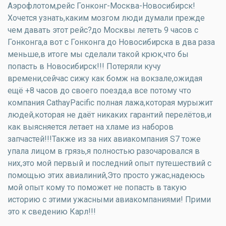
Аэрофлотом,рейс Гонконг-Москва-Новосибирск!
Хочется узнать,каким мозгом люди думали прежде
чем давать этот рейс?до Москвы лететь 9 часов с
Гонконга,а вот с Гонконга до Новосибирска в два раза
меньше,в итоге мы сделали такой крюк,что бы
попасть в Новосибирск!!! Потеряли кучу
времени,сейчас сижу как бомж на вокзале,ожидая
ещё +8 часов до своего поезда,а все потому что
компания CathayPacific полная лажа,которая мурыжит
людей,которая не даёт никаких гарантий перелётов,и
как выясняется летает на хламе из наборов
запчастей!!!Также из за них авиакомпания S7 тоже
упала лицом в грязь,я полностью разочаровался в
них,это мой первый и последний опыт путешествий с
помощью этих авиалиний,Это просто ужас,надеюсь
мой опыт кому то поможет не попасть в такую
историю с этими ужасными авиакомпаниями! Прими
это к сведению Карл!!!