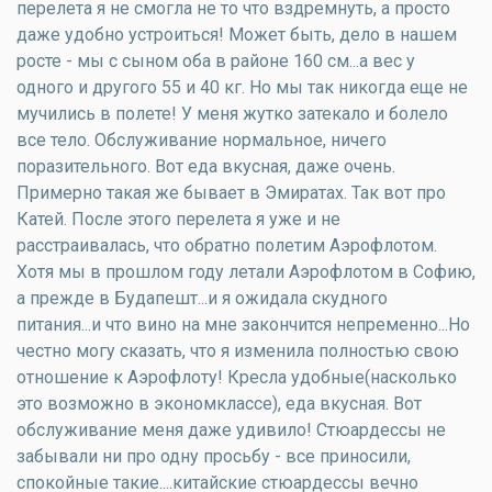
перелета я не смогла не то что вздремнуть, а просто
даже удобно устроиться! Может быть, дело в нашем
росте - мы с сыном оба в районе 160 см...а вес у
одного и другого 55 и 40 кг. Но мы так никогда еще не
мучились в полете! У меня жутко затекало и болело
все тело. Обслуживание нормальное, ничего
поразительного. Вот еда вкусная, даже очень.
Примерно такая же бывает в Эмиратах. Так вот про
Катей. После этого перелета я уже и не
расстраивалась, что обратно полетим Аэрофлотом.
Хотя мы в прошлом году летали Аэрофлотом в Софию,
а прежде в Будапешт...и я ожидала скудного
питания...и что вино на мне закончится непременно...Но
честно могу сказать, что я изменила полностью свою
отношение к Аэрофлоту! Кресла удобные(насколько
это возможно в экономклассе), еда вкусная. Вот
обслуживание меня даже удивило! Стюардессы не
забывали ни про одну просьбу - все приносили,
спокойные такие....китайские стюардессы вечно