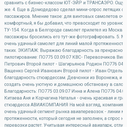
сравнить с бизнес-классом ЮТ-ЭЙР и ТРАНСАЭРО. Ощущ
же. 4. Еще в Домодедово сделал мини-опрос летящих со
пассажиров. Мнение такое: для винтовых самолетов оче
комфортный, я бы добавил, что превосходит по уровню
ТУ-154. Когда в Белгороде самолет прилетел из Москвы,
пассажиры бросились его тут-же фотографировать. 5. М
очень удачный самолет для линий малой протяженности
таких. ЭКИПАЖ: Выражаю благодарность за прекрасное
пилотирование: ПО775 03.09.07 КВС- Перевозчиков Викт
Петрович Второй пилот - Шагирьянов Родион ПО776 04.0
Ващенко Сергей Иванович Второй пилот - Иван Отдельн
благодарность стюардессам. Девчонки из Воронежа, и с
создать очень уютную и домашнюю обстановку в салоне
Благодарность: ПО775 03.09.07 Инна и Алена ПО776 04.09
Китаева Аня и Корчагина Наталья - очень красивая и гра
стюардесса АВИАКОМПАНИЯ На мой взгляд, компания з
очень удачный сегмент рынка авиаперевозок - линии м
протяженности, который сегодня не заполнен, а спрос на
перевозки растет. Учитывая интересный авиапарк, отли