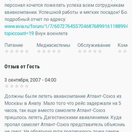
персонал хочется пожелать успеха всем сотрудникам
авиакомпании. Успешной работы и мягких посадок! Бол
подробный отчет по адресу:
www.avia.ru/forum/1/7/607276455704687689916118899431
topiccount=19
Внук военлета
Питание
Медиасистемы
Обслуживание
Комфо
Отзыв от Гость
3 сентября, 2007 - 04:00
Должны были лететь авиакомпание Атлант-Союз из
Москвы в Анапу. Мало того что рейс задержали на 5
часов, так еще вместо самолете Атлант-Союз
пришлось лететь Дагестанскими авиалиниями. Куда
пропал самолет Атлант-Союз представитель объясниь
не смог. На обратном пути повтарилось тоже самое.