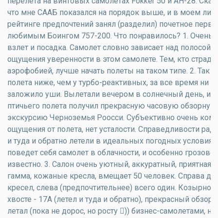
перелета на винтовых самолетах Fokker 50 и АН-28. Скаж
что мне СААБ показался на порядок выше, и в моем лич
рейтинге предпочтений занял (разделил) почетное перво
любимым Боингом 757-200. Что понравилось? 1. Очень
взлет и посадка. Самолет словно зависает над полосой. 
ощущения уверенности в этом самолете. Тем, кто страда
аэрофобией, лучше начать полеты на таком типе. 2. Так 
полета ниже, чем у турбо-реактивных, за все время ни р
заложило уши. Вылетали вечером в солнечный день, и н
птичьего полета получил прекрасную часовую обзорную
экскурсию Черноземья Роосси. Субъективно очень ком
ощущения от полета, нет усталости. Справедливости ради
и туда и обратно летели в идеальных погодных условиях,
поведет себя самолет в облачности, и особенно грозовой
известно. 3. Салон очень уютный, аккуратный, приятная 
гамма, кожаные кресла, вмещает 50 человек. Справа дв
кресел, слева (предпочтительнее) всего один. Козырное
хвосте - 17А (летел и туда и обратно), прекрасный обзор.
летал (пока не дорос, но росту )) бизнес-самолетами, но