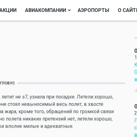
АКЦИИ
АВИАКОМПАНИИ
АЭРОПОРТЫ
О САЙТ
О
1
К
О
в
ГЛОБУС
 летит не s7, узнала при посадке. Летели хорошо,
оне стоял невыносимый весь полет, в хвосте
О
ла жара, кроме того, обращений по громкой связи
2
о полета никаких претензий нет, летели хорошо,
Л
ки вполне милые и адекватные.
с
в