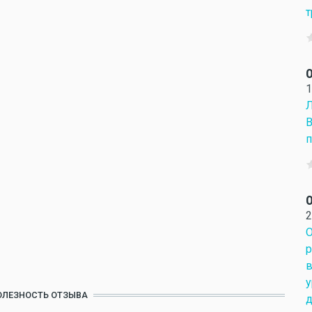
т
О
1
Л
В
п
О
2
О
р
в
у
ОЛЕЗНОСТЬ ОТЗЫВА
д