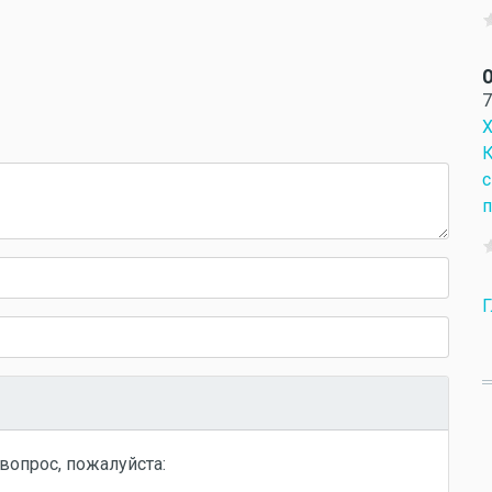
О
7
Х
К
с
п
Г
вопрос, пожалуйста: