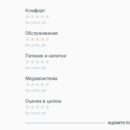
Комфорт:
No votes yet
Обслуживание:
No votes yet
Питание и напитки:
No votes yet
Медиасистема:
No votes yet
Оценка в целом:
No votes yet
ОЦЕНИТЕ П