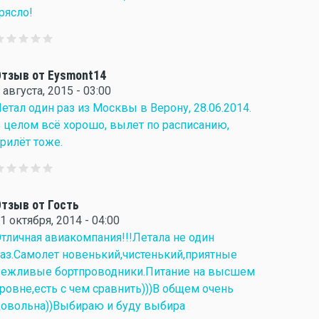
рясло!
тзыв от Eysmont14
 августа, 2015 - 03:00
етал один раз из Москвы в Верону, 28.06.2014.
 целом всё хорошо, вылет по расписанию,
рилёт тоже.
тзыв от Гость
1 октября, 2014 - 04:00
тличная авиакомпания!!!Летала не один
аз.Самолет новенький,чистенький,приятные
ежливые бортпроводники.Питание на высшем
ровне,есть с чем сравнить)))В общем очень
овольна))Выбираю и буду выбира