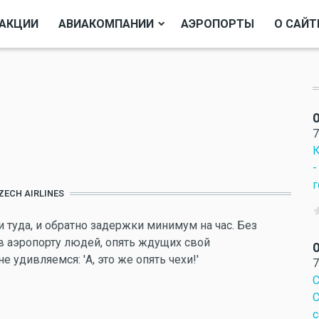
АКЦИИ
АВИАКОМПАНИИ
АЭРОПОРТЫ
О САЙТ
О
7
К
-
г
ZECH AIRLINES
 туда, и обратно задержки минимум на час. Без
в аэропорту людей, опять ждущих свой
О
 удивляемся: 'А, это же опять чехи!'
7
С
С
с