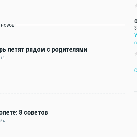
О
НОВОЕ
3
У
с
ерь летят рядом с родителями
:18
C
олете: 8 советов
:54