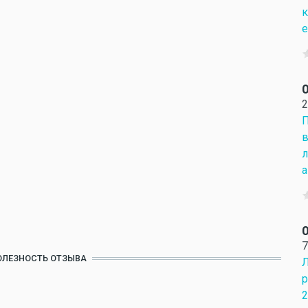
к
е
О
2
П
в
л
а
О
7
ОЛЕЗНОСТЬ ОТЗЫВА
Л
р
2