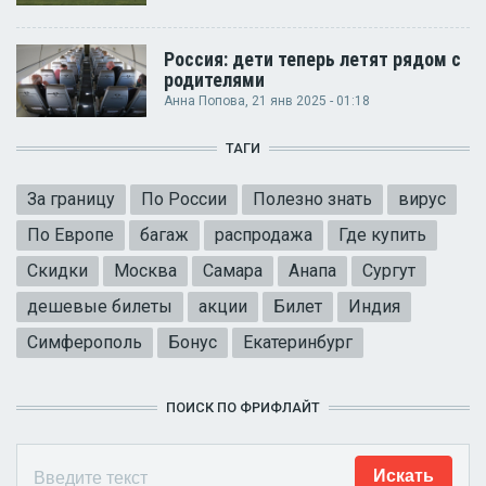
Россия: дети теперь летят рядом с
родителями
Анна Попова
, 21 янв 2025 - 01:18
ТАГИ
За границу
По России
Полезно знать
вирус
По Европе
багаж
распродажа
Где купить
Скидки
Москва
Самара
Анапа
Сургут
дешевые билеты
акции
Билет
Индия
Симферополь
Бонус
Екатеринбург
ПОИСК ПО ФРИФЛАЙТ