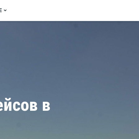
Е
ейсов в