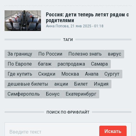
Россия: дети теперь летят рядом с
родителями
Анна Попова
, 21 янв 2025 - 01:18
ТАГИ
За границу
По России
Полезно знать
вирус
По Европе
багаж
распродажа
Самара
Где купить
Скидки
Москва
Анапа
Сургут
дешевые билеты
акции
Билет
Индия
Симферополь
Бонус
Екатеринбург
ПОИСК ПО ФРИФЛАЙТ