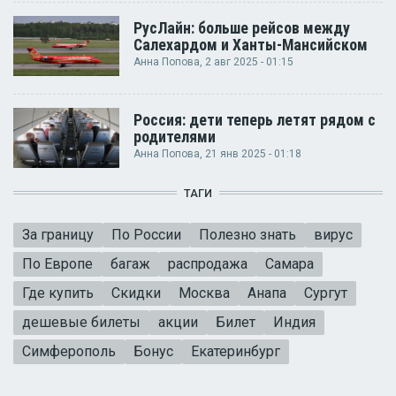
РусЛайн: больше рейсов между
Салехардом и Ханты-Мансийском
Анна Попова
, 2 авг 2025 - 01:15
Россия: дети теперь летят рядом с
родителями
Анна Попова
, 21 янв 2025 - 01:18
ТАГИ
За границу
По России
Полезно знать
вирус
По Европе
багаж
распродажа
Самара
Где купить
Скидки
Москва
Анапа
Сургут
дешевые билеты
акции
Билет
Индия
Симферополь
Бонус
Екатеринбург