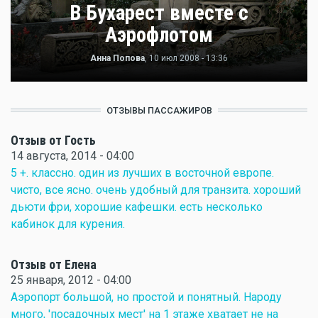
В Бухарест вместе с
Аэрофлотом
Анна Попова
, 10 июл 2008 - 13:36
ОТЗЫВЫ ПАССАЖИРОВ
Отзыв от Гость
14 августа, 2014 - 04:00
5 +. классно. один из лучших в восточной европе.
чисто, все ясно. очень удобный для транзита. хороший
дьюти фри, хорошие кафешки. есть несколько
кабинок для курения.
Отзыв от Елена
25 января, 2012 - 04:00
Аэропорт большой, но простой и понятный. Народу
много, 'посадочных мест' на 1 этаже хватает не на