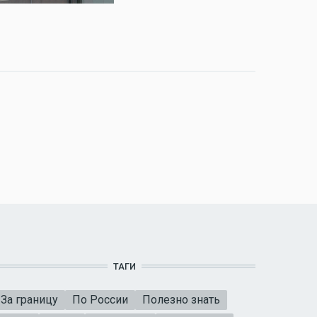
ТАГИ
За границу
По России
Полезно знать