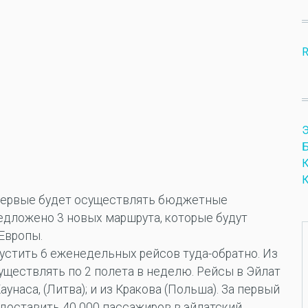
R
Э
Б
К
К
ервые будет осуществлять бюджетные
едложено 3 новых маршрута, которые будут
Европы.
устить 6 еженедельных рейсов туда-обратно. Из
уществлять по 2 полета в неделю. Рейсы в Эйлат
аунаса, (Литва); и из Кракова (Польша). За первый
 доставить 40 000 пассажиров в эйлатский