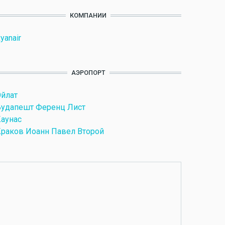
КОМПАНИИ
yanair
АЭРОПОРТ
йлат
удапешт Ференц Лист
аунас
раков Иоанн Павел Второй