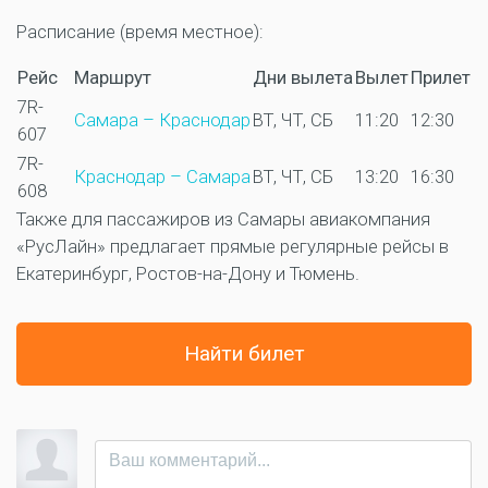
Расписание (время местное):
Рейс
Маршрут
Дни вылета
Вылет
Прилет
7R-
Самара – Краснодар
ВТ, ЧТ, СБ
11:20
12:30
607
7R-
Краснодар – Самара
ВТ, ЧТ, СБ
13:20
16:30
608
Также для пассажиров из Самары авиакомпания
«РусЛайн» предлагает прямые регулярные рейсы в
Екатеринбург, Ростов-на-Дону и Тюмень.
Найти билет