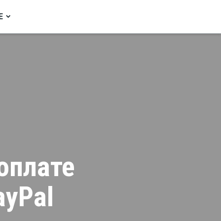
Е
 оплате
ayPal