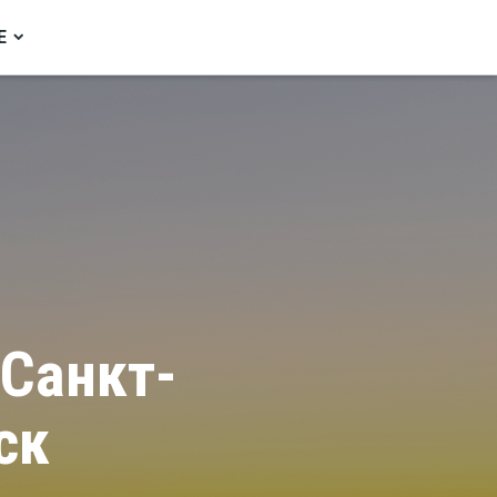
Е
 Санкт-
ск