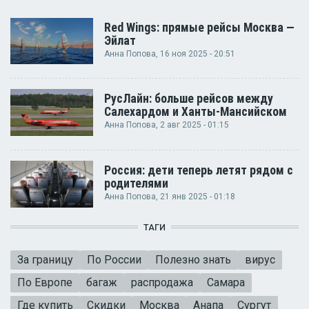
Red Wings: прямые рейсы Москва —
Эйлат
Анна Попова
, 16 ноя 2025 - 20:51
РусЛайн: больше рейсов между
Салехардом и Ханты-Мансийском
Анна Попова
, 2 авг 2025 - 01:15
Россия: дети теперь летят рядом с
родителями
Анна Попова
, 21 янв 2025 - 01:18
ТАГИ
За границу
По России
Полезно знать
вирус
По Европе
багаж
распродажа
Самара
Где купить
Скидки
Москва
Анапа
Сургут