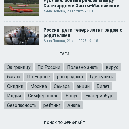
РусЛайн: больше рейсов между
Салехардом и Ханты-Мансийском
Анна Попова
, 2 авг 2025 - 01:15
Россия: дети теперь летят рядом с
родителями
Анна Попова
, 21 янв 2025 - 01:18
ТАГИ
За границу
По России
Полезно знать
вирус
багаж
По Европе
распродажа
Где купить
Скидки
Москва
Самара
акции
Билет
Индия
Симферополь
Бонус
Екатеринбург
безопасность
рейтинг
Анапа
ПОИСК ПО ФРИФЛАЙТ