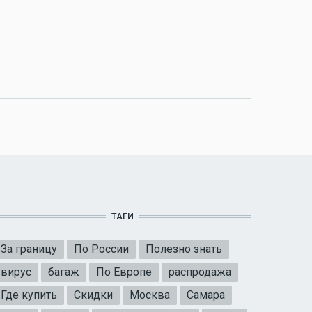
ТАГИ
За границу
По России
Полезно знать
вирус
багаж
По Европе
распродажа
Где купить
Скидки
Москва
Самара