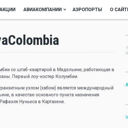
АКЦИИ
АВИАКОМПАНИИ
АЭРОПОРТЫ
О САЙТ
vaColombia
N
бии со штаб-квартирой в Медельине, работающая в
раны. Первый лоу-костер Колумбии.
A
транзитным узлом (хабом) является международный
не, в качестве основного пункта назначения
Рафаэля Нуньеса в Картахене.
V