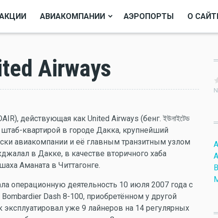
АКЦИИ
АВИАКОМПАНИИ
АЭРОПОРТЫ
О САЙТ
ted Airways
N
DAIR), действующая как United Airways (бенг. ইউনাইটেড
со штаб-квартирой в городе Дакка, крупнейший
иски авиакомпании и её главным транзитным узлом
A
джалал в Дакке, в качестве вторичного хаба
A
аха Аманата в Читтагонге.
B
M
чала операционную деятельность 10 июля 2007 года с
Bombardier Dash 8-100, приобретённом у другой
ик эксплуатировал уже 9 лайнеров на 14 регулярных