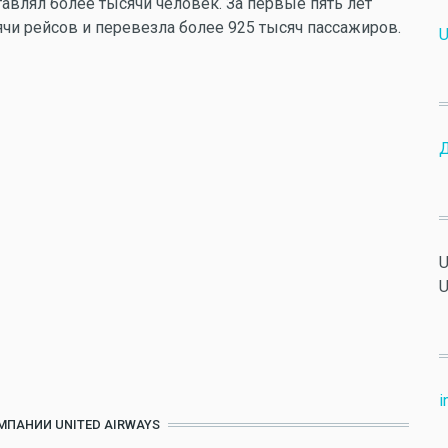
авлял более тысячи человек. За первые пять лет
ячи рейсов и перевезла более 925 тысяч пассажиров.
U
Д
U
U
i
МПАНИИ UNITED AIRWAYS