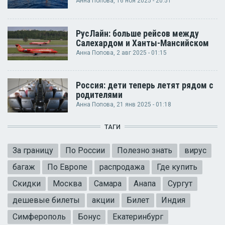
Анна Попова
, 16 ноя 2025 - 20:51
РусЛайн: больше рейсов между
Салехардом и Ханты-Мансийском
Анна Попова
, 2 авг 2025 - 01:15
Россия: дети теперь летят рядом с
родителями
Анна Попова
, 21 янв 2025 - 01:18
ТАГИ
За границу
По России
Полезно знать
вирус
багаж
По Европе
распродажа
Где купить
Скидки
Москва
Самара
Анапа
Сургут
дешевые билеты
акции
Билет
Индия
Симферополь
Бонус
Екатеринбург