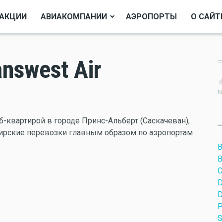
АКЦИИ
АВИАКОМПАНИИ
АЭРОПОРТЫ
О САЙТ
nswest Air
N
-квартирой в городе Принс-Альберт (Саскачеван),
ирские перевозки главным образом по аэропортам
B
B
C
D
D
P
S