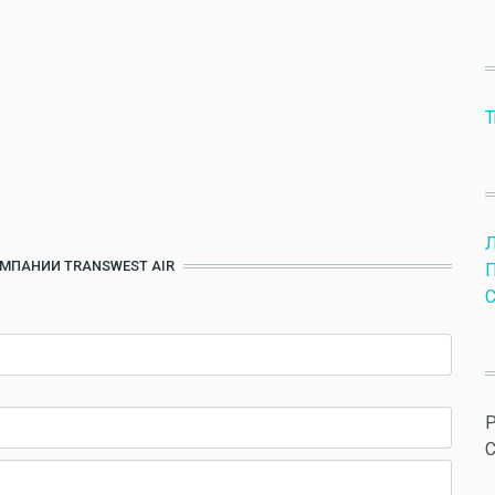
T
ОМПАНИИ TRANSWEST AIR
П
С
P
C