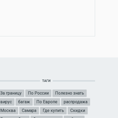
ТАГИ
За границу
По России
Полезно знать
вирус
багаж
По Европе
распродажа
Москва
Самара
Где купить
Скидки