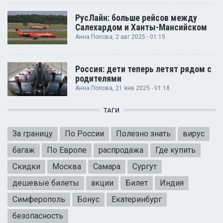
РусЛайн: больше рейсов между
Салехардом и Ханты-Мансийском
Анна Попова
, 2 авг 2025 - 01:15
Россия: дети теперь летят рядом с
родителями
Анна Попова
, 21 янв 2025 - 01:18
ТАГИ
За границу
По России
Полезно знать
вирус
багаж
По Европе
распродажа
Где купить
Скидки
Москва
Самара
Сургут
дешевые билеты
акции
Билет
Индия
Симферополь
Бонус
Екатеринбург
безопасность