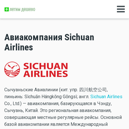
Авиакомпания Sichuan
Airlines
Сычуаньские Авиалинии (кит. упр. 四川航空公司,
пиньинь: Sìchuān Hángkōng Gōngsì; англ.
Sichuan Airlines
Co., Ltd.) — авиакомпания, базирующаяся в Чэнду,
Сычуань, Китай. Это региональная авиакомпания,
совершающая местные регулярные рейсы. Основной
базой авиакомпании является Международный