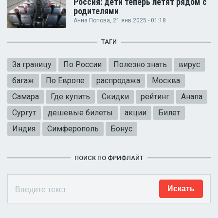
Россия: дети теперь летят рядом с
родителями
Анна Попова
, 21 янв 2025 - 01:18
ТАГИ
За границу
По России
Полезно знать
вирус
багаж
По Европе
распродажа
Москва
Самара
Где купить
Скидки
рейтинг
Анапа
Сургут
дешевые билеты
акции
Билет
Индия
Симферополь
Бонус
ПОИСК ПО ФРИФЛАЙТ