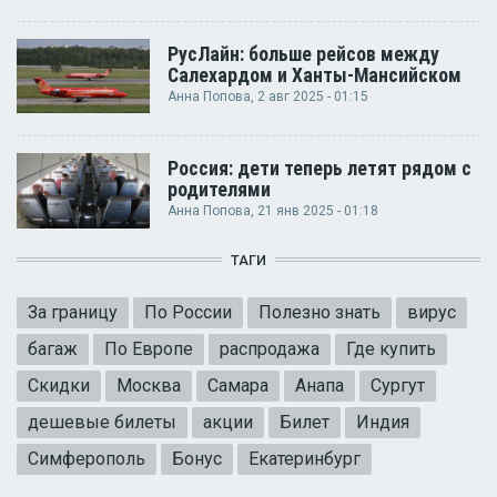
РусЛайн: больше рейсов между
Салехардом и Ханты-Мансийском
Анна Попова
, 2 авг 2025 - 01:15
Россия: дети теперь летят рядом с
родителями
Анна Попова
, 21 янв 2025 - 01:18
ТАГИ
За границу
По России
Полезно знать
вирус
багаж
По Европе
распродажа
Где купить
Скидки
Москва
Самара
Анапа
Сургут
дешевые билеты
акции
Билет
Индия
Симферополь
Бонус
Екатеринбург