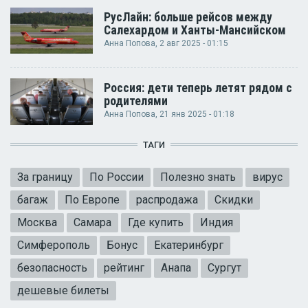
РусЛайн: больше рейсов между
Салехардом и Ханты-Мансийском
Анна Попова
, 2 авг 2025 - 01:15
Россия: дети теперь летят рядом с
родителями
Анна Попова
, 21 янв 2025 - 01:18
ТАГИ
За границу
По России
Полезно знать
вирус
багаж
По Европе
распродажа
Скидки
Москва
Самара
Где купить
Индия
Симферополь
Бонус
Екатеринбург
безопасность
рейтинг
Анапа
Сургут
дешевые билеты