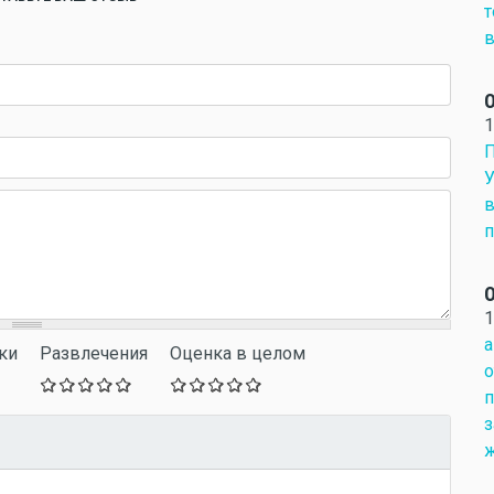
т
в
О
1
П
У
в
п
О
1
а
ки
Развлечения
Оценка в целом
о
п
з
ж