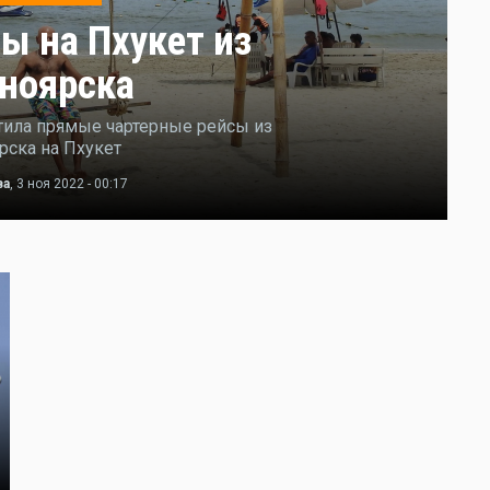
ы на Пхукет из
ноярска
тила прямые чартерные рейсы из
рска на Пхукет
ва
, 3 ноя 2022 - 00:17