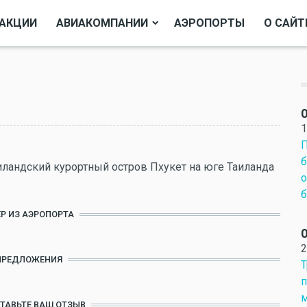
АКЦИИ
АВИАКОМПАНИИ
АЭРОПОРТЫ
О САЙТ
О
1
П
б
андский курортный остров Пхукет на юге Таиланда
о
б
Р ИЗ АЭРОПОРТА
О
2
ПРЕДЛОЖЕНИЯ
Т
п
м
СТАВЬТЕ ВАШ ОТЗЫВ