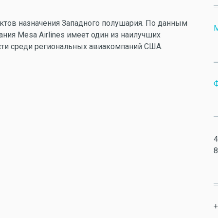
нктов назначения Западного полушария. По данным
M
пания Mesa Airlines имеет один из наилучших
сти среди региональных авиакомпаний США.
Ф
4
8
+