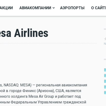
АКЦИИ
АВИАКОМПАНИИ
АЭРОПОРТЫ
О САЙТ
a Airlines
N
B
B
B
nes, NASDAQ: MESA) — региональная авиакомпания
B
й в городе Финикс (Аризона), США, является
B
ого холдинга Mesa Air Group и работает под
анным Федеральным Управлением гражданской