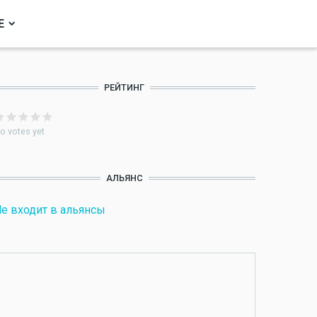
Е
РЕЙТИНГ
o votes yet
АЛЬЯНС
е входит в альянсы