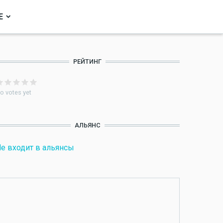
Е
РЕЙТИНГ
o votes yet
АЛЬЯНС
е входит в альянсы