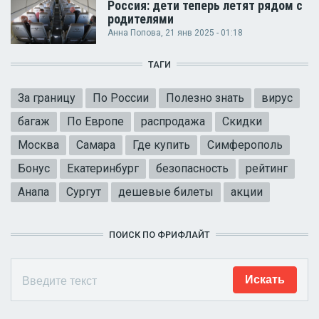
Россия: дети теперь летят рядом с
родителями
Анна Попова
, 21 янв 2025 - 01:18
ТАГИ
За границу
По России
Полезно знать
вирус
багаж
По Европе
распродажа
Скидки
Москва
Самара
Где купить
Симферополь
Бонус
Екатеринбург
безопасность
рейтинг
Анапа
Сургут
дешевые билеты
акции
ПОИСК ПО ФРИФЛАЙТ