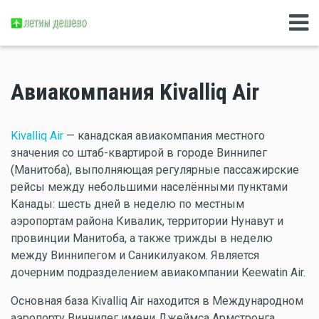
Авиакомпания Kivalliq Air
Kivalliq Air
— канадская авиакомпания местного
значения со штаб-квартирой в городе Виннипег
(Манитоба), выполняющая регулярные пассажирские
рейсы между небольшими населёнными пунктами
Канады: шесть дней в неделю по местным
аэропортам района Кивалик, территории Нунавут и
провинции Манитоба, а также трижды в неделю
между Виннипегом и Саникилуаком. Является
дочерним подразделением авиакомпании Keewatin Air.
Основная база Kivalliq Air находится в Международном
аэропорту Виннипег имени Джеймса Армстронга