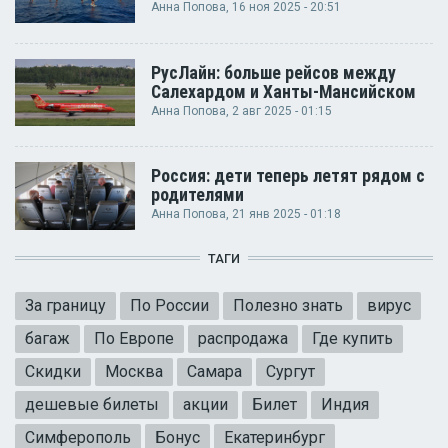
Анна Попова
, 16 ноя 2025 - 20:51
РусЛайн: больше рейсов между
Салехардом и Ханты-Мансийском
Анна Попова
, 2 авг 2025 - 01:15
Россия: дети теперь летят рядом с
родителями
Анна Попова
, 21 янв 2025 - 01:18
ТАГИ
За границу
По России
Полезно знать
вирус
багаж
По Европе
распродажа
Где купить
Скидки
Москва
Самара
Сургут
дешевые билеты
акции
Билет
Индия
Симферополь
Бонус
Екатеринбург