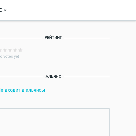
Е
РЕЙТИНГ
o votes yet
АЛЬЯНС
е входит в альянсы