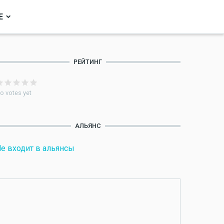
Е
РЕЙТИНГ
o votes yet
АЛЬЯНС
е входит в альянсы