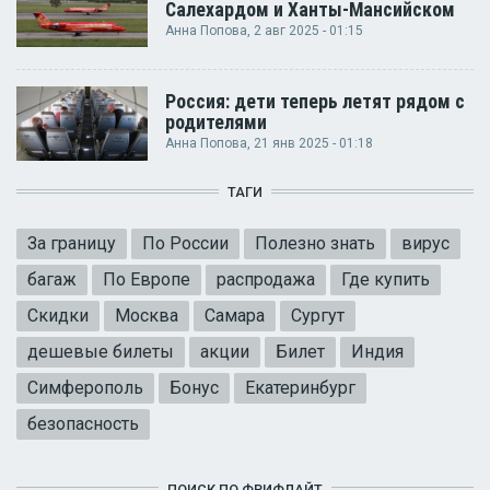
Салехардом и Ханты-Мансийском
Анна Попова
, 2 авг 2025 - 01:15
Россия: дети теперь летят рядом с
родителями
Анна Попова
, 21 янв 2025 - 01:18
ТАГИ
За границу
По России
Полезно знать
вирус
багаж
По Европе
распродажа
Где купить
Скидки
Москва
Самара
Сургут
дешевые билеты
акции
Билет
Индия
Симферополь
Бонус
Екатеринбург
безопасность
ПОИСК ПО ФРИФЛАЙТ