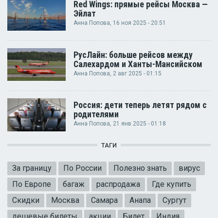
Red Wings: прямые рейсы Москва —
Эйлат
Анна Попова
, 16 ноя 2025 - 20:51
РусЛайн: больше рейсов между
Салехардом и Ханты-Мансийском
Анна Попова
, 2 авг 2025 - 01:15
Россия: дети теперь летят рядом с
родителями
Анна Попова
, 21 янв 2025 - 01:18
ТАГИ
За границу
По России
Полезно знать
вирус
По Европе
багаж
распродажа
Где купить
Скидки
Москва
Самара
Анапа
Сургут
дешевые билеты
акции
Билет
Индия