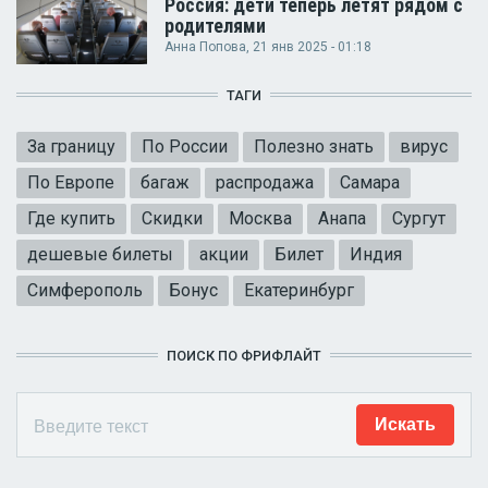
Россия: дети теперь летят рядом с
родителями
Анна Попова
, 21 янв 2025 - 01:18
ТАГИ
За границу
По России
Полезно знать
вирус
По Европе
багаж
распродажа
Самара
Где купить
Скидки
Москва
Анапа
Сургут
дешевые билеты
акции
Билет
Индия
Симферополь
Бонус
Екатеринбург
ПОИСК ПО ФРИФЛАЙТ