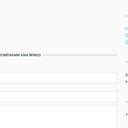
Н
О
С
 КОМПАНИИ ANA WINGS
6
H
+