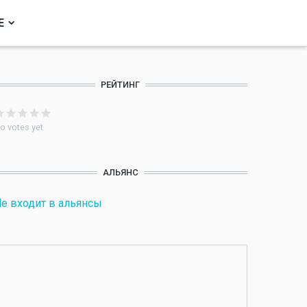
Е
РЕЙТИНГ
o votes yet
АЛЬЯНС
е входит в альянсы