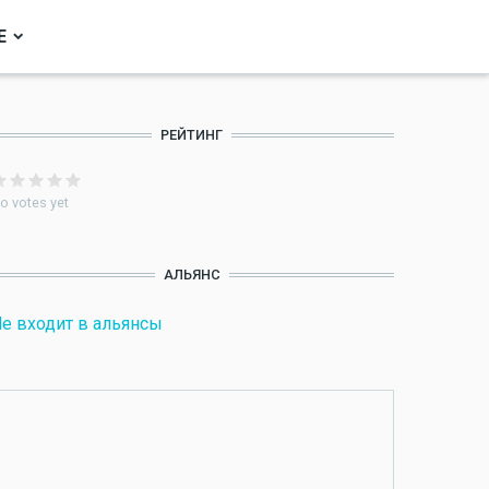
Е
РЕЙТИНГ
o votes yet
АЛЬЯНС
е входит в альянсы