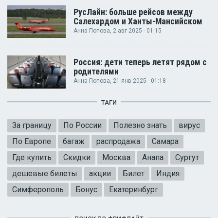
РусЛайн: больше рейсов между
Салехардом и Ханты-Мансийском
Анна Попова
, 2 авг 2025 - 01:15
Россия: дети теперь летят рядом с
родителями
Анна Попова
, 21 янв 2025 - 01:18
ТАГИ
За границу
По России
Полезно знать
вирус
По Европе
багаж
распродажа
Самара
Где купить
Скидки
Москва
Анапа
Сургут
дешевые билеты
акции
Билет
Индия
Симферополь
Бонус
Екатеринбург