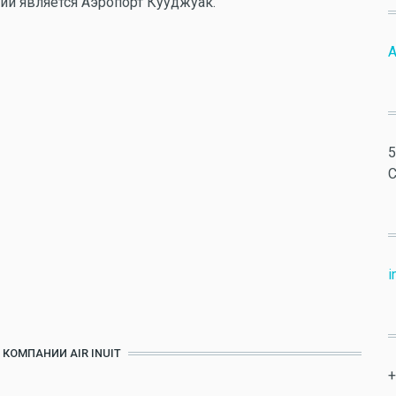
ии является Аэропорт Кууджуак.
A
5
C
i
 КОМПАНИИ AIR INUIT
+