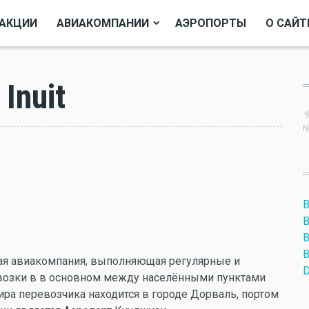
АКЦИИ
АВИАКОМПАНИИ
АЭРОПОРТЫ
О САЙТ
Inuit
N
B
B
B
B
дская авиакомпания, выполняющая регулярные и
D
возки в в основном между населёнными пунктами
ира перевозчика находится в городе Дорваль, портом